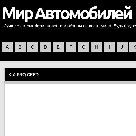
Лучшие автомобили, новости и обзоры со всего мира. Будь в курс
A
B
C
D
E
F
G
H
I
J
KIA PRO CEED