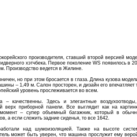
окорейского производителя, ставший второй версией мод
тидверного хэтчбека. Первое поколение WS появилось в 2
2-м. Производство ведется в Жилине.
ничен, но при этом бросается в глаза. Длина кузова модел
машины – 1,49 м. Салон просторен, и дизайн его впечатляет 
ропейский уровень прослеживается во всем.
а – качественны. Здесь и элегантные воздухоотводы
й верх приборной панели. Все выглядит как на картин
 момент – супер объемный багажник, который в обыч
в, а если сложить задние сиденья, то все 1642.
работали над шумоизоляцией. Также на высоте сист
тель может быть уверен, что машина прослужит ему веро