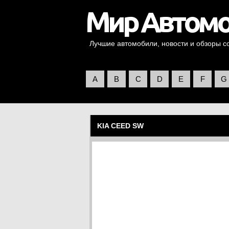
Лучшие автомобили, новости и обзоры со 
A
B
C
D
E
F
G
KIA CEED SW