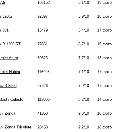
 A5
105152
9.1/10
19 фото
 320Ci
92397
5.9/10
18 фото
 501
15479
5.4/10
17 фото
 R 1200 RT
79851
8.7/10
16 фото
rolet Astro
60626
7.7/10
13 фото
rolet Nubira
116995
7.1/10
17 фото
a B-2500
87826
7.9/10
17 фото
ubishi Celeste
113000
8.2/10
14 фото
ni Zonda
41053
9.8/10
18 фото
ni Zonda Tricolore
20458
9.2/10
18 фото