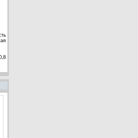
сть
ная
0,8