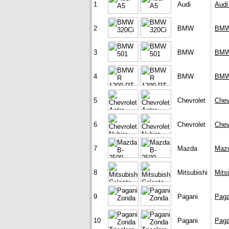
1
Audi
Audi
2
BMW
BMW
3
BMW
BMW
4
BMW
BMW
5
Chevrolet
Chev
6
Chevrolet
Chev
7
Mazda
Mazd
8
Mitsubishi
Mits
9
Pagani
Paga
10
Pagani
Paga