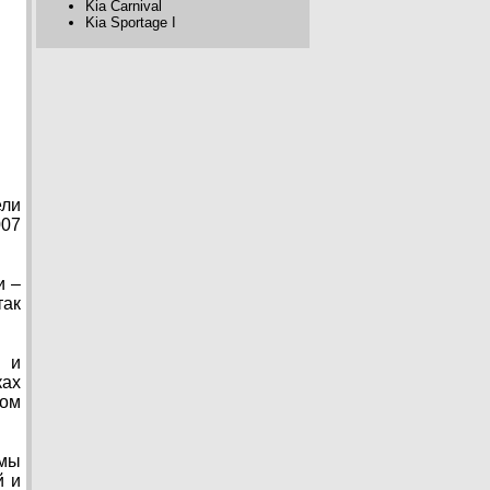
Kia Carnival
Kia Sportage I
ели
007
и –
так
, и
ках
ном
емы
й и