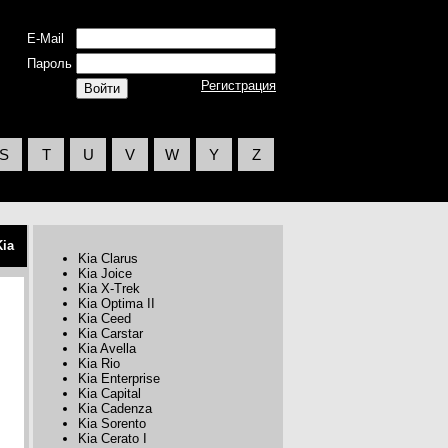
E-Mail
Пароль
Регистрация
S
T
U
V
W
Y
Z
Kia
Kia Clarus
Kia Joice
Kia X-Trek
Kia Optima II
Kia Ceed
Kia Carstar
Kia Avella
Kia Rio
Kia Enterprise
Kia Capital
Kia Cadenza
Kia Sorento
Kia Cerato I