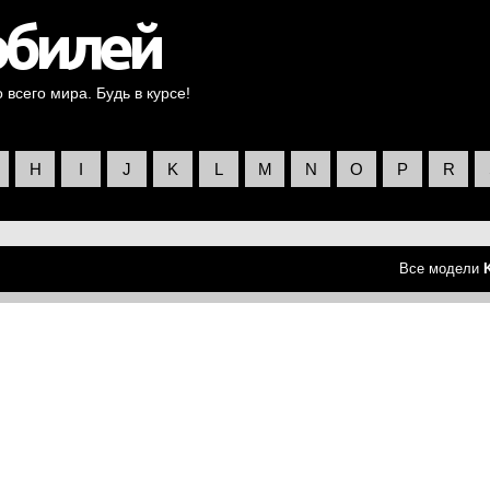
всего мира. Будь в курсе!
H
I
J
K
L
M
N
O
P
R
Все модели