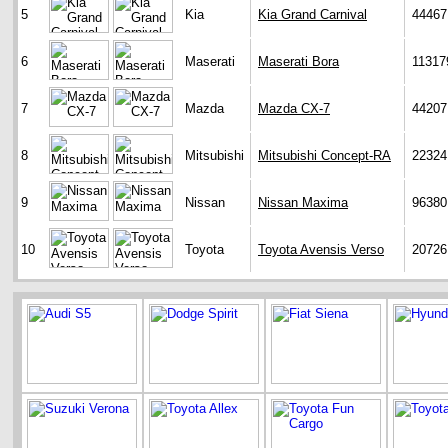
5
Kia
Kia Grand Carnival
44467
6
Maserati
Maserati Bora
11317
7
Mazda
Mazda CX-7
44207
8
Mitsubishi
Mitsubishi Concept-RA
22324
9
Nissan
Nissan Maxima
96380
10
Toyota
Toyota Avensis Verso
20726