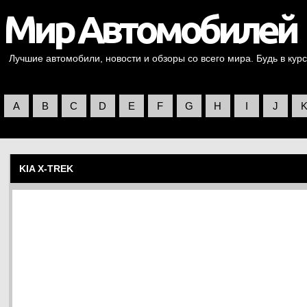
Лучшие автомобили, новости и обзоры со всего мира. Будь в курс
A
B
C
D
E
F
G
H
I
J
KIA X-TREK