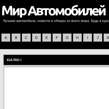
Лучшие автомобили, новости и обзоры со всего мира. Будь в курс
A
B
C
D
E
F
G
H
I
J
KIA RIO I