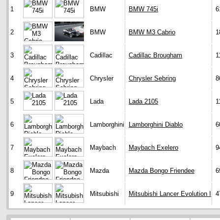
1
BMW
BMW 745i
6
2
BMW
BMW M3 Cabrio
1
3
Cadillac
Cadillac Brougham
1
4
Chrysler
Chrysler Sebring
8
5
Lada
Lada 2105
1
6
Lamborghini
Lamborghini Diablo
6
7
Maybach
Maybach Exelero
9
8
Mazda
Mazda Bongo Friendee
6
9
Mitsubishi
Mitsubishi Lancer Evolution I
4