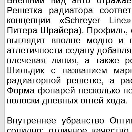
Внешний вид авто отражае
Решетка радиатора соответ
концепции «Schreyer Line
Питера Шрайера). Профиль, с
выглядит вполне модно и п
атлетичности седану добавл
плечевая линия, а также р
Шильдик с названием мар
радиаторной решетке, а ра
Форма фонарей несколько н
полоски дневных огней хода.
Внутреннее убранство Опти
солидно: отличное качество