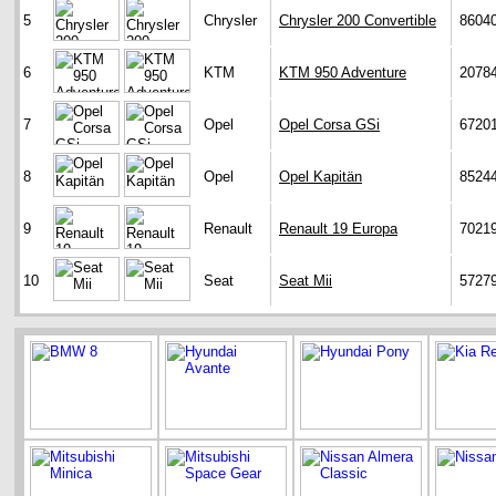
5
Chrysler
Chrysler 200 Convertible
8604
6
KTM
KTM 950 Adventure
2078
7
Opel
Opel Corsa GSi
6720
8
Opel
Opel Kapitän
8524
9
Renault
Renault 19 Europa
7021
10
Seat
Seat Mii
5727