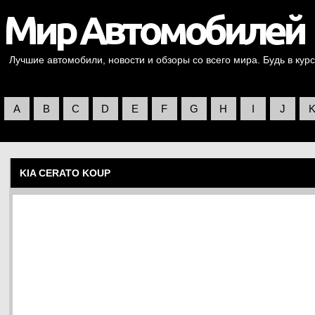
Лучшие автомобили, новости и обзоры со всего мира. Будь в курс
A
B
C
D
E
F
G
H
I
J
KIA CERATO KOUP