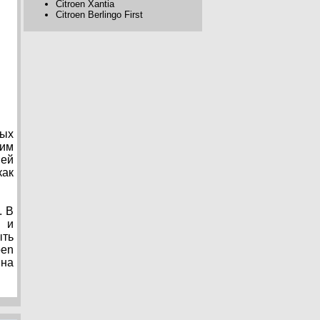
Citroen Xantia
Citroen Berlingo First
мых
ним
ией
как
. В
м и
ыть
oen
 на