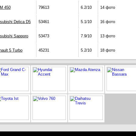
M 450
79613
6.2/10
14 фото
subishi Delica D5
53461
5.1/10
16 фото
tsubishi Sapporo
53473
7.9/10
13 фото
nault 5 Turbo
45231
5.2/10
18 фото