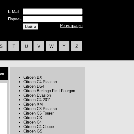
E-Mail
Пароль
Регистрация
S
T
U
V
W
Y
Z
oen
Citroen BX
Citroen C4 Picasso
Citroen DS4
Citroen Berlingo First Fourgon
Citroen Evasion
Citroen C4 2011
Citroen XM
Citroen C3 Picasso
Citroen C5 Tourer
Citroen CX
Citroen C4
Citroen C4 Coupe
Citroen GS