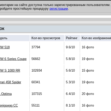
ментарии на сайте доступна только зарегистрированным пользователям.
 пройдите простейшую процедуру
регистрации
.
ОК
дель
Кол-во просмотров
Рейтинг
Кол-во изображени
W 518
37794
9.6/10
16 фото
W 6 Series Coupe
56662
5.8/10
19 фото
W S 1000 RR
102934
5.6/10
15 фото
rari 458 Spider
60341
5.3/10
19 фото
a Optima
107315
6.4/10
20 фото
enigsegg CC
55111
8.1/10
16 фото