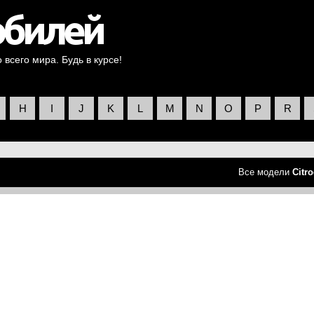
всего мира. Будь в курсе!
H
I
J
K
L
M
N
O
P
R
Все модели
Citr