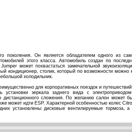
ого поколения. Он является обладателем одного из са
томобилей этого класса. Автомобиль создан по послед
n Jumper может похвастаться замечательной звукоизоляц
ный кондиционер, столик, который по возможности можно 
 небольшой холодильник.
реимущественно для корпоративных поездок и путешествий
ь установки зеркала заднего вида с электроприводо
ю дистанционного сложения. По желанию салон может б
акже может идти ESP. Характерной особенностью колес Citr
едних установлены дисковые вентилируемые тормоза, а