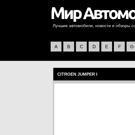
Лучшие автомобили, новости и обзоры со 
A
B
C
D
E
F
G
CITROEN JUMPER I