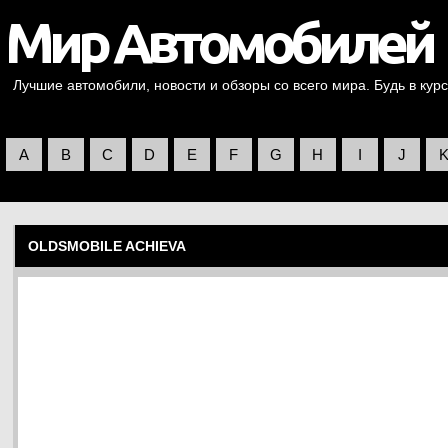
Лучшие автомобили, новости и обзоры со всего мира. Будь в курс
A
B
C
D
E
F
G
H
I
J
OLDSMOBILE ACHIEVA