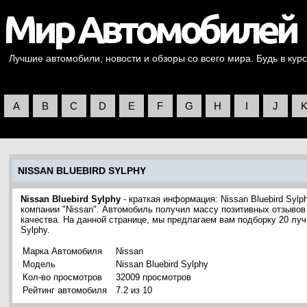
Лучшие автомобили, новости и обзоры со всего мира. Будь в курс
A
B
C
D
E
F
G
H
I
J
NISSAN BLUEBIRD SYLPHY
Nissan Bluebird Sylphy
- краткая информация: Nissan Bluebird Syl
компании "Nissan". Автомобиль получил массу позитивных отзывов
качества. На данной странице, мы предлагаем вам подборку 20 лу
Sylphy.
Марка Автомобиля
Nissan
Модель
Nissan Bluebird Sylphy
Кол-во просмотров
32009 просмотров
Рейтинг автомобиля
7.2 из 10