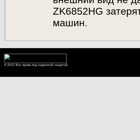
ZK6852HG затерят
машин.
© 2012 Все права под надежной защитой.