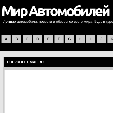
Лучшие автомобили, новости и обзоры со всего мира. Будь в курс
A
B
C
D
E
F
G
H
I
J
CHEVROLET MALIBU