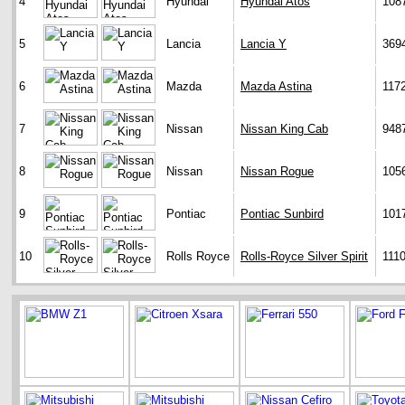
4
Hyundai
Hyundai Atos
108
5
Lancia
Lancia Y
369
6
Mazda
Mazda Astina
117
7
Nissan
Nissan King Cab
948
8
Nissan
Nissan Rogue
105
9
Pontiac
Pontiac Sunbird
101
10
Rolls Royce
Rolls-Royce Silver Spirit
111