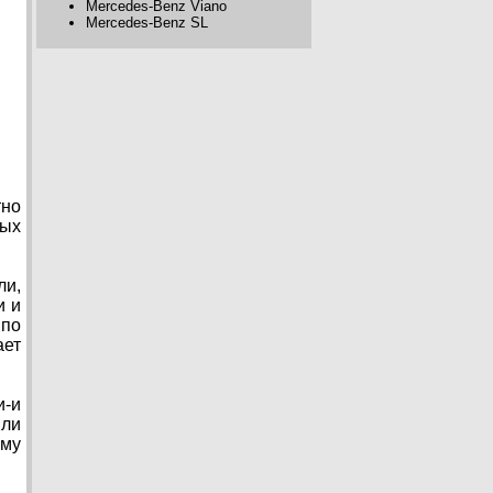
Mercedes-Benz Viano
Mercedes-Benz SL
тно
вых
ли,
и и
 по
ает
и-и
или
му