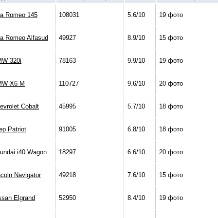
fa Romeo 145
108031
5.6/10
19 фото
fa Romeo Alfasud
49927
8.9/10
15 фото
W 320i
78163
9.9/10
19 фото
MW X6 M
110727
9.6/10
20 фото
evrolet Cobalt
45995
5.7/10
18 фото
ep Patriot
91005
6.8/10
18 фото
undai i40 Wagon
18297
6.6/10
20 фото
ncoln Navigator
49218
7.6/10
15 фото
ssan Elgrand
52950
8.4/10
19 фото