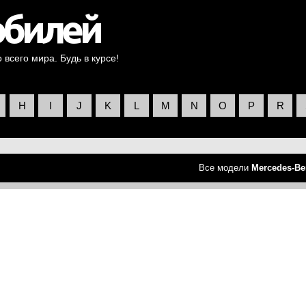
всего мира. Будь в курсе!
H
I
J
K
L
M
N
O
P
R
Все модели
Mercedes-Be