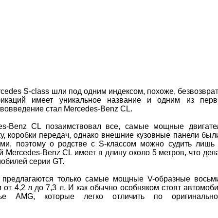
cedes S-class шли под одним индексом, похоже, безвозвра
икаций имеет уникальное название и одним из пер
вовведение стал Mercedes-Benz CL.
es-Benz CL позаимствовал все, самые мощные двигате
ку, коробки передач, однако внешние кузовные панели был
ми, поэтому о родстве с S-классом можно судить лишь
 Mercedes-Benz CL имеет в длину около 5 метров, что дел
мобилей серии GT.
L предлагаются только самые мощные V-образные восьм
т 4,2 л до 7,3 л. И как обычно особняком стоят автомоб
ье AMG, которые легко отличить по оригинально