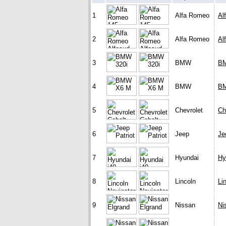
1
Alfa Romeo
Al
2
Alfa Romeo
Al
3
BMW
BM
4
BMW
B
5
Chevrolet
Ch
6
Jeep
Je
7
Hyundai
Hy
8
Lincoln
Li
9
Nissan
Ni