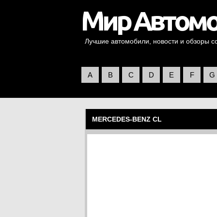
Лучшие автомобили, новости и обзоры со 
A
B
C
D
E
F
G
MERCEDES-BENZ CL