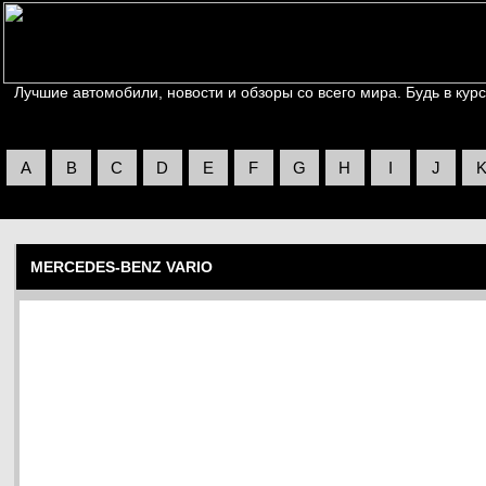
Лучшие автомобили, новости и обзоры со всего мира. Будь в курс
A
B
C
D
E
F
G
H
I
J
MERCEDES-BENZ VARIO