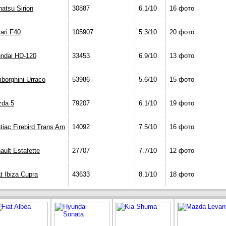
hatsu Sirion
30887
6.1/10
16 фото
rari F40
105907
5.3/10
20 фото
ndai HD-120
33453
6.9/10
13 фото
borghini Urraco
53986
5.6/10
15 фото
da 5
79207
6.1/10
19 фото
tiac Firebird Trans Am
14092
7.5/10
16 фото
ault Estafette
27707
7.7/10
12 фото
t Ibiza Cupra
43633
8.1/10
18 фото