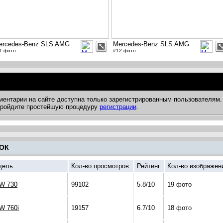
ercedes-Benz SLS AMG
Mercedes-Benz SLS AMG
1 фото
#12 фото
ментарии на сайте доступна только зарегистрированным пользователям.
 пройдите простейшую процедуру
регистрации
.
ОК
дель
Кол-во просмотров
Рейтинг
Кол-во изображен
W 730
99102
5.8/10
19 фото
W 760i
19157
6.7/10
18 фото