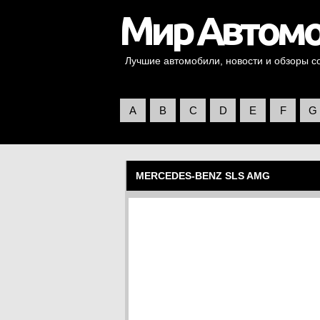
Лучшие автомобили, новости и обзоры со 
A
B
C
D
E
F
G
MERCEDES-BENZ SLS AMG