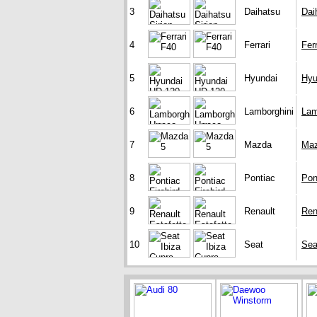
3
Daihatsu
Dai
4
Ferrari
Fer
5
Hyundai
Hyu
6
Lamborghini
Lam
7
Mazda
Maz
8
Pontiac
Pon
9
Renault
Ren
10
Seat
Sea