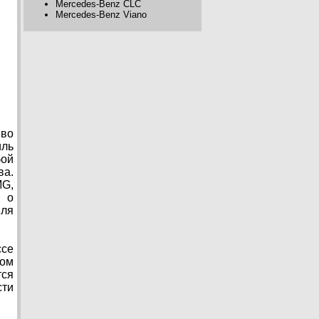
Mercedes-Benz CLC
Mercedes-Benz Viano
 во
иль
бой
ва.
MG,
ю о
иля
ссе
вом
тся
сти