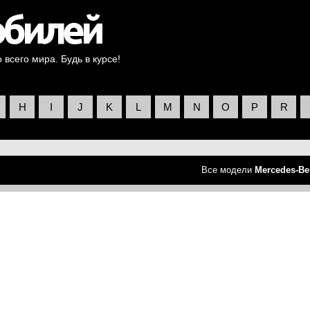
всего мира. Будь в курсе!
H
I
J
K
L
M
N
O
P
R
Все модели
Mercedes-Be