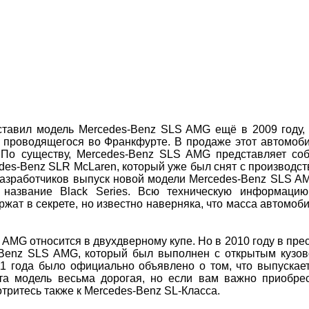
ставил модель Mercedes-Benz SLS AMG ещё в 2009 году,
, проводящегося во Франкфурте. В продаже этот автомоб
. По существу, Mercedes-Benz SLS AMG представляет со
s-Benz SLR McLaren, который уже был снят с производст
азработчиков выпуск новой модели Mercedes-Benz SLS A
 название Black Series. Всю техническую информаци
ржат в секрете, но известно наверняка, что масса автомоб
 AMG относится в двухдверному купе. Но в 2010 году в пре
-Benz SLS AMG, который был выполнен с открытым кузо
11 года было официально объявлено о том, что выпускае
эта модель весьма дорогая, но если вам важно приобре
тритесь также к Mercedes-Benz SL-Класса.