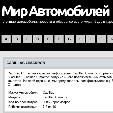
Лучшие автомобили, новости и обзоры со всего мира. Будь в курс
A
B
C
D
E
F
G
H
I
J
CADILLAC CIMARRON
Cadillac Cimarron
- краткая информация: Cadillac Cimarron - прев
"Cadillac". Cadillac Cimarron получил много положительных отзыво
качества. На этой странице, мы представляем вам фотогалерею (1
Cimarron.
Марка Автомобиля
Cadillac
Модель
Cadillac Cimarron
Кол-во просмотров
60858 просмотров
Рейтинг автомобиля
7.2 из 10