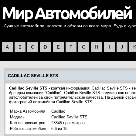
Лучшие автомобили, новости и обзоры со всего мира. Будь в курс
A
B
C
D
E
F
G
H
I
J
CADILLAC SEVILLE STS
Cadillac Seville STS
- краткая информация: Cadillac Seville STS -
брендом компании "Cadillac". Cadillac Seville STS получил как пол
автолюбителей за свои потребительские качества. На данной стра
фотографий автомобиля Cadillac Seville STS.
Марка Автомобиля
Cadillac
Модель
Cadillac Seville STS
Кол-во просмотров
23845 просмотров
Рейтинг автомобиля
6.6 из 10