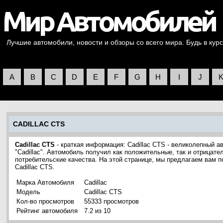
Лучшие автомобили, новости и обзоры со всего мира. Будь в курс
A
B
C
D
E
F
G
H
I
J
CADILLAC CTS
Cadillac CTS
- краткая информация: Cadillac CTS - великолепный 
"Cadillac". Автомобиль получил как положительные, так и отрицате
потребительские качества. На этой странице, мы предлагаем вам 
Cadillac CTS.
Марка Автомобиля
Cadillac
Модель
Cadillac CTS
Кол-во просмотров
55333 просмотров
Рейтинг автомобиля
7.2 из 10