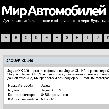
Лучшие автомобили, новости и обзоры со всего мира. Будь в курс
A
B
C
D
E
F
G
H
I
J
JAGUAR XK 140
Jaguar XK 140
- краткая информация: Jaguar XK 140 - превосходны
"Jaguar". Jaguar XK 140 получил массу позитивных отзывов от авт
данной странице, мы предлагаем вам подборку 16 лучших фотогра
Марка Автомобиля
Jaguar
Модель
Jaguar XK 140
Кол-во просмотров
84586 просмотров
Рейтинг автомобиля
5.8 из 10