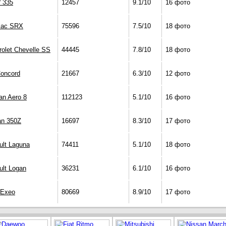
 335
12457
9.1/10
16 фото
llac SRX
75596
7.5/10
18 фото
rolet Chevelle SS
44445
7.8/10
18 фото
Concord
21667
6.3/10
12 фото
an Aero 8
112123
5.1/10
16 фото
an 350Z
16697
8.3/10
17 фото
ult Laguna
74411
5.1/10
18 фото
ult Logan
36231
6.1/10
16 фото
 Exeo
80669
8.9/10
17 фото