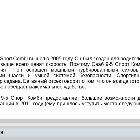
Sport Combi вышел в 2005 году. Он был создан для водител
евыше всего ценят скорость. Поэтому Сааб 9-5 Спорт Ко
ния – он оснащен мощными турбированными силовы
ными шасси и умной системой безопасности. Спортив
 седана. Багажный отсек говорит о том, что он всегда гото
ер обещает максимальное удобство.
9-5 Спорт Комби предоставляет большие возможности 
анции в 2011 году (ему пришлось уступить место следую
BI