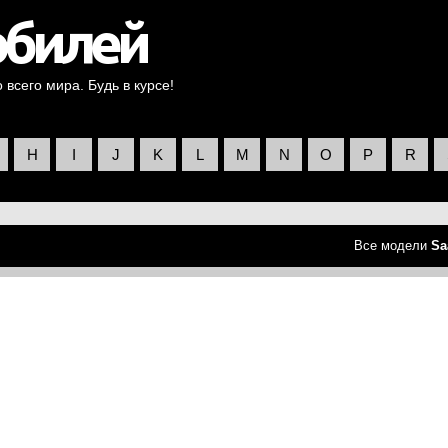
всего мира. Будь в курсе!
H
I
J
K
L
M
N
O
P
R
Все модели
Sa