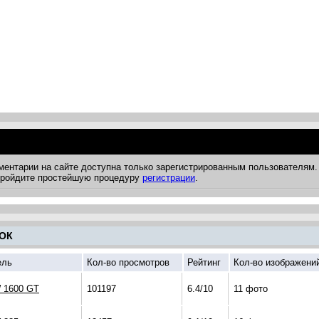
ментарии на сайте доступна только зарегистрированным пользователям.
 пройдите простейшую процедуру
регистрации
.
ОК
ель
Кол-во просмотров
Рейтинг
Кол-во изображени
 1600 GT
101197
6.4/10
11 фото