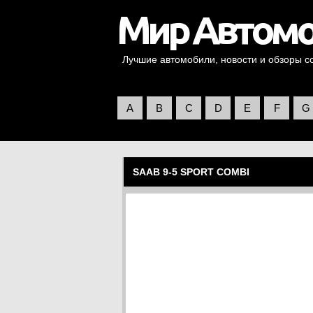
Лучшие автомобили, новости и обзоры со 
A
B
C
D
E
F
G
SAAB 9-5 SPORT COMBI