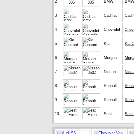
2
BMW
BMW
3
Cadillac
Cadi
4
Chevrolet
Chev
5
Kia
Kia 
6
Morgan
Morg
7
Nissan
Niss
8
Renault
Rena
9
Renault
Rena
10
Seat
Seat