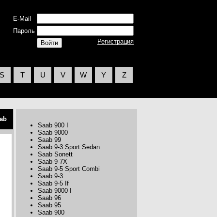
E-Mail
Пароль
Регистрация
S
T
U
V
W
Y
Z
ab
Saab 900 I
Saab 9000
Saab 99
Saab 9-3 Sport Sedan
Saab Sonett
Saab 9-7X
Saab 9-5 Sport Combi
Saab 9-3
Saab 9-5 If
Saab 9000 I
Saab 96
Saab 95
Saab 900