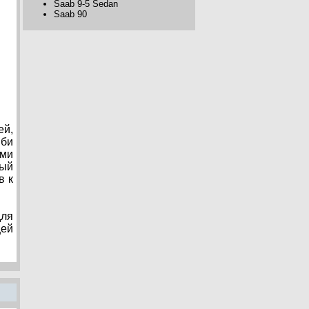
Saab 9-5 Sedan
Saab 90
ей,
мби
ми
ный
в к
для
щей