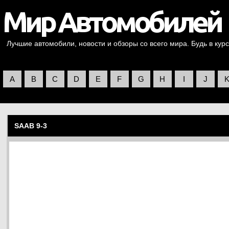
Лучшие автомобили, новости и обзоры со всего мира. Будь в курс
A
B
C
D
E
F
G
H
I
J
SAAB 9-3