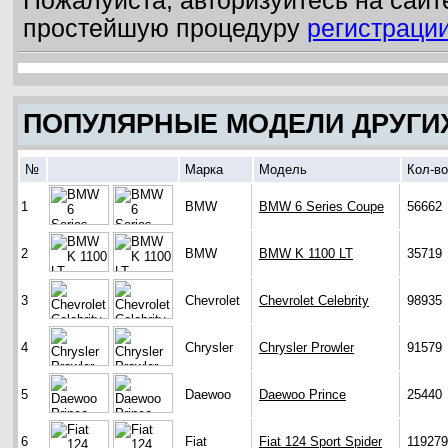
Пожалуйста, авторизуйтесь на сайт
простейшую процедуру
регистраци
ПОПУЛЯРНЫЕ МОДЕЛИ ДРУГИ
№
Марка
Модель
Кол-во
1
BMW
BMW 6 Series Coupe
56662
2
BMW
BMW K 1100 LT
35719
3
Chevrolet
Chevrolet Celebrity
98935
4
Chrysler
Chrysler Prowler
91579
5
Daewoo
Daewoo Prince
25440
6
Fiat
Fiat 124 Sport Spider
119279