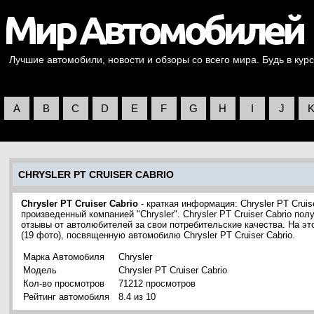
Лучшие автомобили, новости и обзоры со всего мира. Будь в курс
A
B
C
D
E
F
G
H
I
J
CHRYSLER PT CRUISER CABRIO
Chrysler PT Cruiser Cabrio
- краткая информация: Chrysler PT Cruis
произведенный компанией "Chrysler". Chrysler PT Cruiser Cabrio по
отзывы от автолюбителей за свои потребительские качества. На э
(19 фото), посвященную автомобилю Chrysler PT Cruiser Cabrio.
Марка Автомобиля
Chrysler
Модель
Chrysler PT Cruiser Cabrio
Кол-во просмотров
71212 просмотров
Рейтинг автомобиля
8.4 из 10