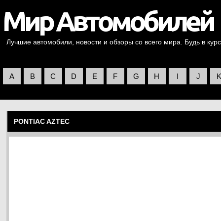
Лучшие автомобили, новости и обзоры со всего мира. Будь в курс
A
B
C
D
E
F
G
H
I
J
PONTIAC AZTEC