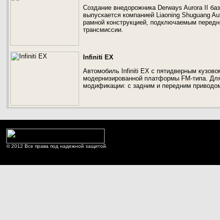
Создание внедорожника Derways Aurora II ба
выпускается компанией Liaoning Shuguang Aut
рамной конструкцией, подключаемым передн
трансмиссии.
Infiniti EX
Автомобиль Infiniti EX с пятидверным кузово
модернизированной платформы FM-типа. Для
модификации: с задним и передним приводо
© 2012 Все права под надежной защитой.