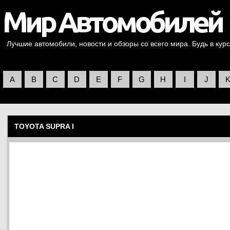
Лучшие автомобили, новости и обзоры со всего мира. Будь в курс
A
B
C
D
E
F
G
H
I
J
TOYOTA SUPRA I