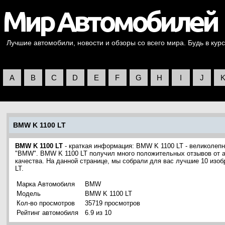
Лучшие автомобили, новости и обзоры со всего мира. Будь в курс
A
B
C
D
E
F
G
H
I
J
BMW K 1100 LT
BMW K 1100 LT
- краткая информация: BMW K 1100 LT - великолеп
"BMW". BMW K 1100 LT получил много положительных отзывов от а
качества. На данной странице, мы собрали для вас лучшие 10 из
LT.
Марка Автомобиля
BMW
Модель
BMW K 1100 LT
Кол-во просмотров
35719 просмотров
Рейтинг автомобиля
6.9 из 10