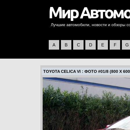
Лучшие автомобили, новости и обзоры со 
A
B
C
D
E
F
G
TOYOTA CELICA VI
: ФОТО #01/8 (800 X 600