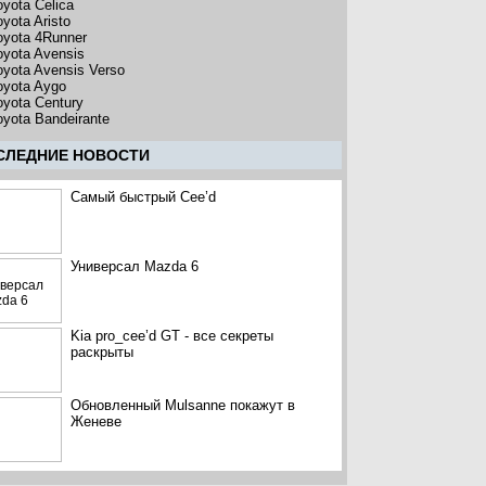
oyota Celica
oyota Aristo
oyota 4Runner
oyota Avensis
oyota Avensis Verso
oyota Aygo
oyota Century
oyota Bandeirante
CЛЕДНИЕ НОВОСТИ
Самый быстрый Cee’d
Универсал Mazda 6
Kia pro_cee’d GT - все секреты
раскрыты
Обновленный Mulsanne покажут в
Женеве