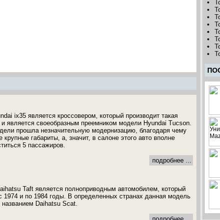
T
T
T
T
T
T
T
T
ПО
dai ix35 является кроссовером, который производит такая
r и является своеобразным преемником модели Hyundai Tucson.
дели прошла незначительную модернизацию, благодаря чему
крупные габариты, а, значит, в салоне этого авто вполне
титься 5 пассажиров.
подробнее ...
Daihatsu Taft является полноприводным автомобилем, который
с 1974 и по 1984 годы. В определенных странах данная модель
 названием Daihatsu Scat.
подробнее ...