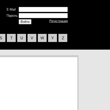
E-Mail
Пароль
Регистрация
S
T
U
V
W
Y
Z