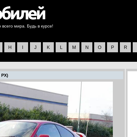
всего мира. Будь в курсе!
H
I
J
K
L
M
N
O
P
R
 PX)