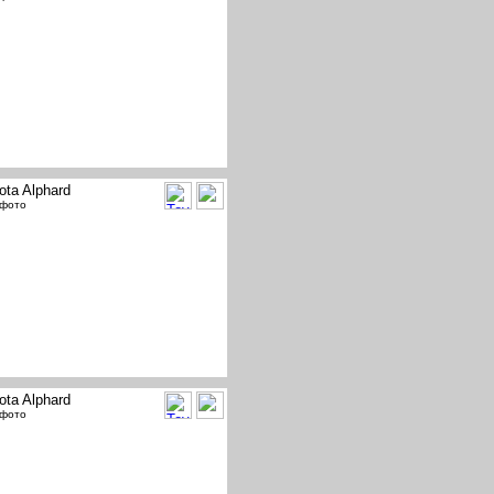
ota Alphard
 фото
ota Alphard
 фото