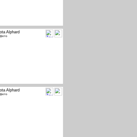
ota Alphard
 фото
ota Alphard
 фото