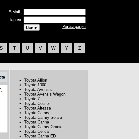
E-Mail
Пароль
Регистрация
S
T
U
V
W
Y
Z
ota
Toyota Allion
Toyota 1000
Toyota Avensis
".
Toyota Avensis Wagon
Toyota 7
Toyota Celsior
Toyota Altezza
Toyota Camry
Toyota Camry Solara
Toyota Carina
Toyota Camry Gracia
Toyota Celica
Toyota Carina ED