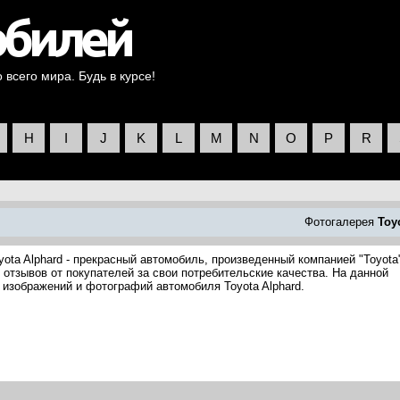
всего мира. Будь в курсе!
H
I
J
K
L
M
N
O
P
R
Фотогалерея
Toy
yota Alphard - прекрасный автомобиль, произведенный компанией "Toyota
 отзывов от покупателей за свои потребительские качества. На данной
 изображений и фотографий автомобиля Toyota Alphard.