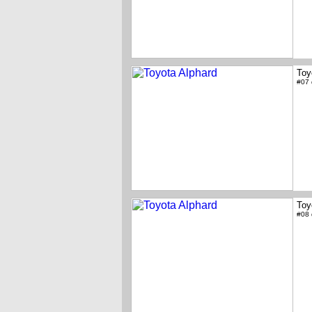
Toy
#07
Toy
#08