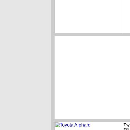
Toy
#04