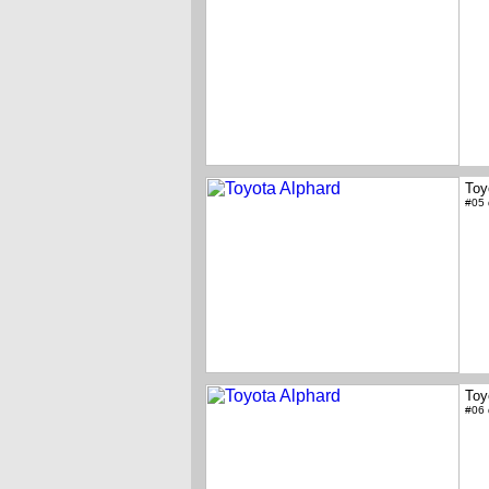
Toy
#05
Toy
#06