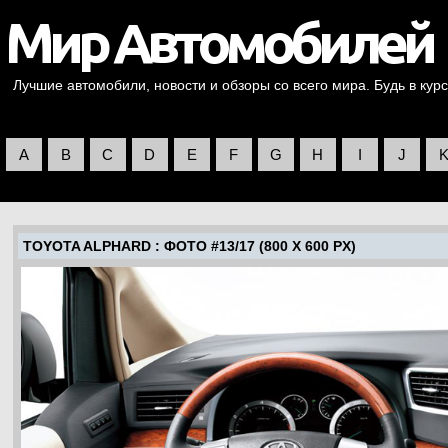
Лучшие автомобили, новости и обзоры со всего мира. Будь в курс
A
B
C
D
E
F
G
H
I
J
TOYOTA ALPHARD
: ФОТО #13/17 (800 X 600 PX)