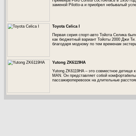
Премьера Ford Consul состоялась в 1950 год
заменой Pilotto-а и приобрел небывалый усп
Toyota Celica I
Первая серия спорт-авто Тойота Селика был
как бюджетный вариант Тойоты 2000 Джи Ти.
благодаря модному по тем временам экстер
Yutong ZK6119HA
Yutong ZK6119HA – это совместное детище к
MAN. Он представляет собой комфортабельн
пассажироперевозок на длительные расстоя