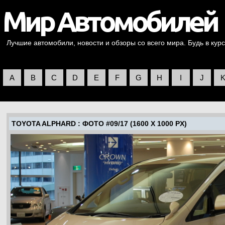
Лучшие автомобили, новости и обзоры со всего мира. Будь в курс
A
B
C
D
E
F
G
H
I
J
TOYOTA ALPHARD
: ФОТО #09/17 (1600 X 1000 PX)