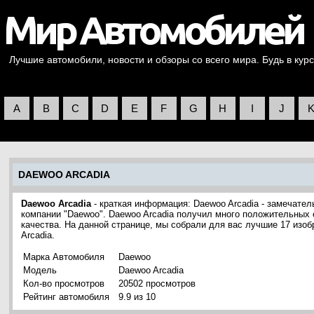
Лучшие автомобили, новости и обзоры со всего мира. Будь в курс
A
B
C
D
E
F
G
H
I
J
DAEWOO ARCADIA
Daewoo Arcadia
- краткая информация: Daewoo Arcadia - замечате
компании "Daewoo". Daewoo Arcadia получил много положительных 
качества. На данной странице, мы собрали для вас лучшие 17 из
Arcadia.
Марка Автомобиля
Daewoo
Модель
Daewoo Arcadia
Кол-во просмотров
20502 просмотров
Рейтинг автомобиля
9.9 из 10