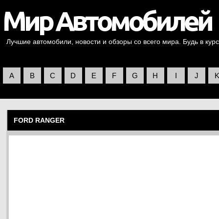
Лучшие автомобили, новости и обзоры со всего мира. Будь в курс
A
B
C
D
E
F
G
H
I
J
FORD RANGER