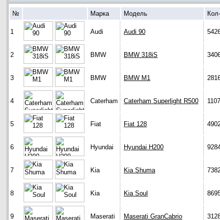
№
Марка
Модель
Кол
1
Audi
Audi 90
542
2
BMW
BMW 318iS
340
3
BMW
BMW M1
281
4
Caterham
Caterham Superlight R500
110
5
Fiat
Fiat 128
490
6
Hyundai
Hyundai H200
928
7
Kia
Kia Shuma
738
8
Kia
Kia Soul
869
9
Maserati
Maserati GranCabrio
312