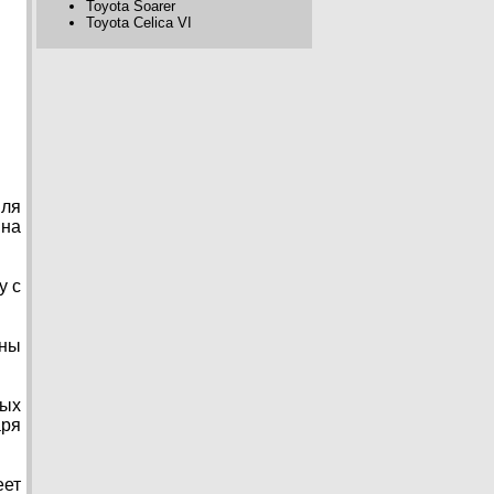
Toyota Soarer
Toyota Celica VI
иля
 на
у с
ины
вых
аря
еет