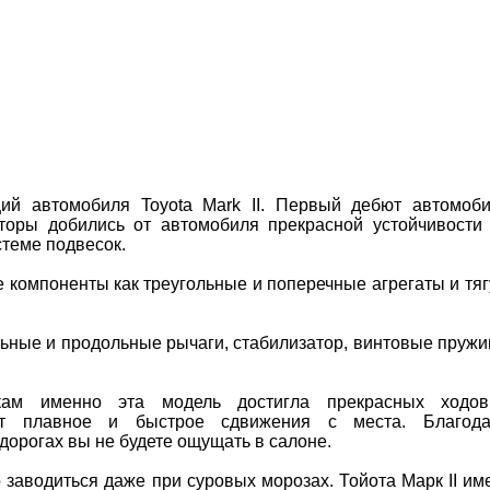
ий автомобиля Toyota Mark II. Первый дебют автомоб
кторы добились от автомобиля прекрасной устойчивости
теме подвесок.
 компоненты как треугольные и поперечные агрегаты и тяг
льные и продольные рычаги, стабилизатор, винтовые пруж
икам именно эта модель достигла прекрасных ходо
ает плавное и быстрое сдвижения с места. Благод
дорогах вы не будете ощущать в салоне.
заводиться даже при суровых морозах. Тойота Марк II им