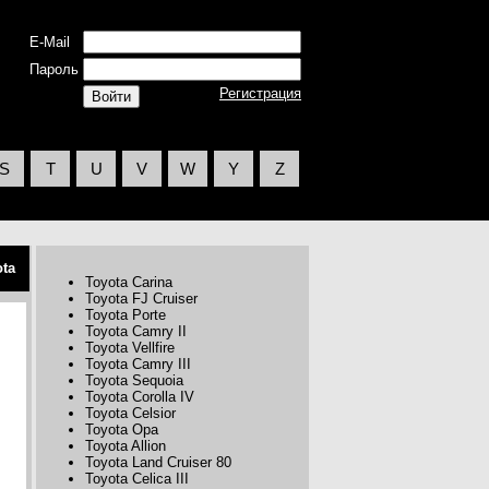
E-Mail
Пароль
Регистрация
S
T
U
V
W
Y
Z
ota
Toyota Carina
Toyota FJ Cruiser
Toyota Porte
Toyota Camry II
Toyota Vellfire
Toyota Camry III
Toyota Sequoia
Toyota Corolla IV
Toyota Celsior
Toyota Opa
Toyota Allion
Toyota Land Cruiser 80
Toyota Celica III