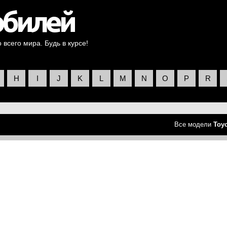
всего мира. Будь в курсе!
H
I
J
K
L
M
N
O
P
R
Все модели
Toy