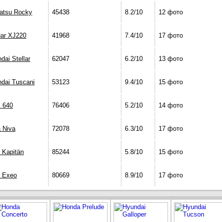
atsu Rocky
45438
8.2/10
12 фото
ar XJ220
41968
7.4/10
17 фото
dai Stellar
62047
6.2/10
13 фото
dai Tuscani
53123
9.4/10
15 фото
 640
76406
5.2/10
14 фото
 Niva
72078
6.3/10
17 фото
 Kapitän
85244
5.8/10
15 фото
t Exeo
80669
8.9/10
17 фото