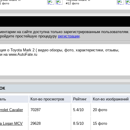
1 фото
#12 фото
ментарии на сайте доступна только зарегистрированным пользователям.
 пройдите простейшую процедуру
регистрации
.
я о Toyota Mark 2 ( видео обзоры, фото, характеристики, отзывы,
и на www.AutoFate.ru
ОК
ель
Кол-во просмотров
Рейтинг
Кол-во изображений
rolet Cavalier
70287
5.4/10
20 фото
ia Logan MCV
29628
8.5/10
15 фото