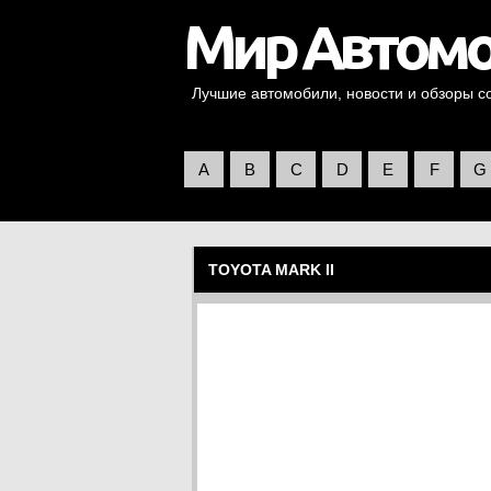
Лучшие автомобили, новости и обзоры со 
A
B
C
D
E
F
G
TOYOTA MARK II