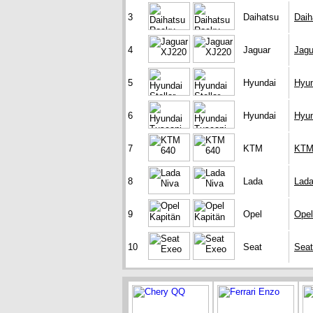
3
Daihatsu
Daih
4
Jaguar
Jagu
5
Hyundai
Hyun
6
Hyundai
Hyun
7
KTM
KTM
8
Lada
Lada
9
Opel
Opel
10
Seat
Sea