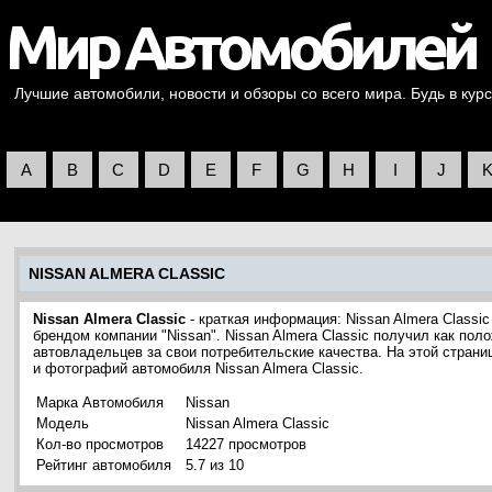
Лучшие автомобили, новости и обзоры со всего мира. Будь в курс
A
B
C
D
E
F
G
H
I
J
NISSAN ALMERA CLASSIC
Nissan Almera Classic
- краткая информация: Nissan Almera Classi
брендом компании "Nissan". Nissan Almera Classic получил как пол
автовладельцев за свои потребительские качества. На этой стран
и фотографий автомобиля Nissan Almera Classic.
Марка Автомобиля
Nissan
Модель
Nissan Almera Classic
Кол-во просмотров
14227 просмотров
Рейтинг автомобиля
5.7 из 10