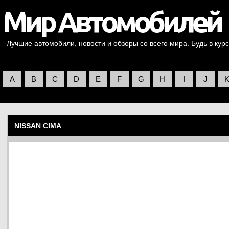
Лучшие автомобили, новости и обзоры со всего мира. Будь в курс
A
B
C
D
E
F
G
H
I
J
NISSAN CIMA