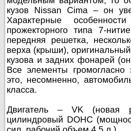
модельным вариантом, то о
кузов Nissan Cima – он ув
Характерные особеннос
прожекторного типа 7-нити
передняя решетка, несколь
верха (крыши), оригинальный
кузова и задних фонарей (о
Все элементы громогласно 
это, несомненно, автомобил
класса.
Двигатель – VK (новая р
цилиндровый DOHC (мощнос
сил, рабочий объем 4,5 л.).