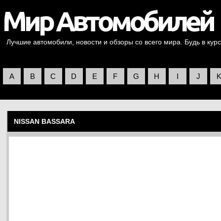
Лучшие автомобили, новости и обзоры со всего мира. Будь в курс
A
B
C
D
E
F
G
H
I
J
NISSAN BASSARA