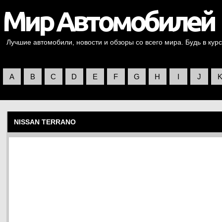
Лучшие автомобили, новости и обзоры со всего мира. Будь в курс
A
B
C
D
E
F
G
H
I
J
NISSAN TERRANO