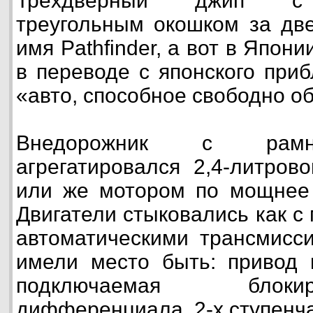
Трёхдверный джип с 
треугольным окошком за дв
имя Pathfinder, а вот в Японии
в переводе с японского при
«авто, способное свободно о
Внедорожник с рамно
агрегатировался 2,4-литров
или же мотором по мощнее 
Двигатели стыковались как с 
автоматическими трансмисс
имели место быть: привод 
подключаемая блоки
дифференциала, 2-х ступенча