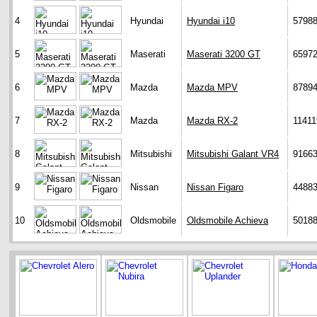
4
Hyundai
Hyundai i10
5798
5
Maserati
Maserati 3200 GT
6597
6
Mazda
Mazda MPV
8789
7
Mazda
Mazda RX-2
11411
8
Mitsubishi
Mitsubishi Galant VR4
9166
9
Nissan
Nissan Figaro
4488
10
Oldsmobile
Oldsmobile Achieva
5018