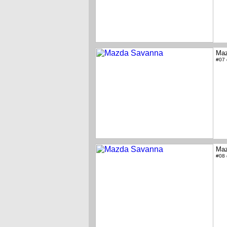
Maz
#07
Maz
#08