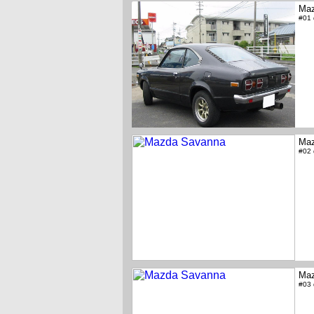
Maz
#01
Maz
#02
Maz
#03