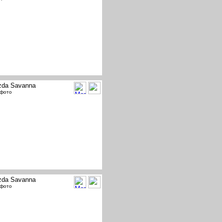
da Savanna
 фото
da Savanna
 фото