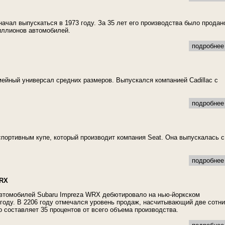
начал выпускаться в 1973 году. За 35 лет его производства было продан
иллионов автомобилей.
подробнее 
емейный универсал средних размеров. Выпускался компанией Cadillac с
подробнее 
портивным купе, который производит компания Seat. Она выпускалась с
подробнее 
WRX
втомобилей Subaru Impreza WRX дебютировало на нью-йоркском
 году. В 2206 году отмечался уровень продаж, насчитывающий две сотни
о составляет 35 процентов от всего объема производства.