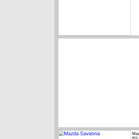
Maz
#04