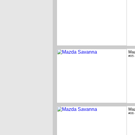
Maz
#05
Maz
#06