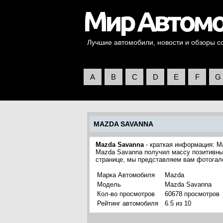
Лучшие автомобили, новости и обзоры со 
A
B
C
D
E
F
G
MAZDA SAVANNA
Mazda Savanna
- краткая информация: M
Mazda Savanna получил массу позитивных
странице, мы представляем вам фотогал
Марка Автомобиля
Mazda
Модель
Mazda Savanna
Кол-во просмотров
60678 просмотров
Рейтинг автомобиля
6.5 из 10