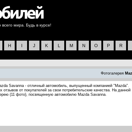
всего мира. Будь в курсе!
H
I
J
K
L
M
N
O
P
R
Фотогалерея
Maz
azda Savanna - отличный автомобиль, выпущенный компанией "Mazda".
 отзывов от покупателей за свои потребительские качества. На данной
ерею (11 фото), посвященную автомобилю Mazda Savanna.