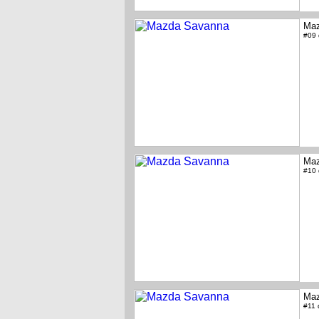
Maz
#09
Maz
#10
Maz
#11