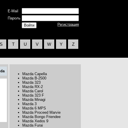
E-Mail
Пароль
Регистрация
S
T
U
V
W
Y
Z
da
Mazda Capella
Mazda B-2500
Mazda 323
Mazda RX-2
Mazda Carol
Mazda 323 F
Mazda Minagi
Mazda 3
Mazda 6 MPS
Mazda Proceed Marvie
Mazda Bongo Friendee
Mazda Xedos 9
Mazda Furai