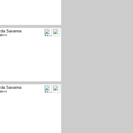
da Savanna
 фото
da Savanna
 фото