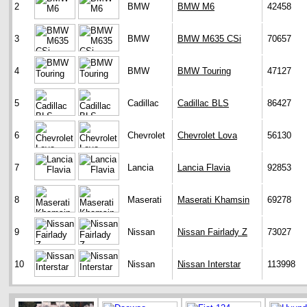
2
BMW
BMW M6
42458
3
BMW
BMW M635 CSi
70657
4
BMW
BMW Touring
47127
5
Cadillac
Cadillac BLS
86427
6
Chevrolet
Chevrolet Lova
56130
7
Lancia
Lancia Flavia
92853
8
Maserati
Maserati Khamsin
69278
9
Nissan
Nissan Fairlady Z
73027
10
Nissan
Nissan Interstar
113998