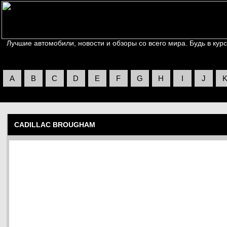
Лучшие автомобили, новости и обзоры со всего мира. Будь в курс
A
B
C
D
E
F
G
H
I
J
CADILLAC BROUGHAM