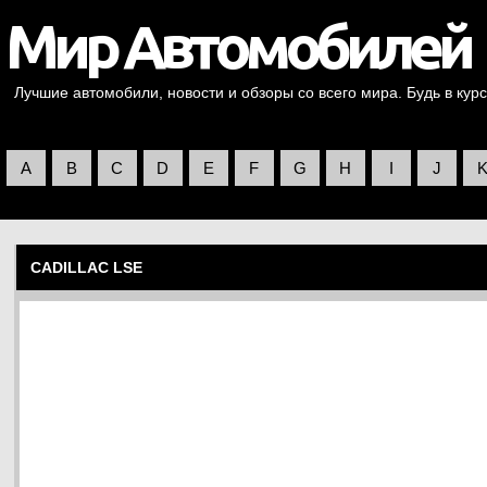
Лучшие автомобили, новости и обзоры со всего мира. Будь в курс
A
B
C
D
E
F
G
H
I
J
CADILLAC LSE