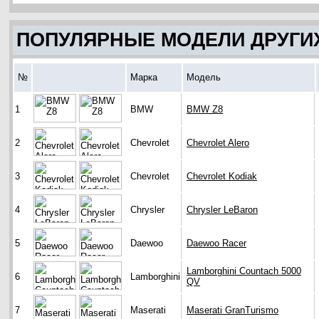
ПОПУЛЯРНЫЕ МОДЕЛИ ДРУГИ
№
Марка
Модель
1
BMW
BMW Z8
2
Chevrolet
Chevrolet Alero
3
Chevrolet
Chevrolet Kodiak
4
Chrysler
Chrysler LeBaron
5
Daewoo
Daewoo Racer
Lamborghini Countach 5000
6
Lamborghini
QV
7
Maserati
Maserati GranTurismo