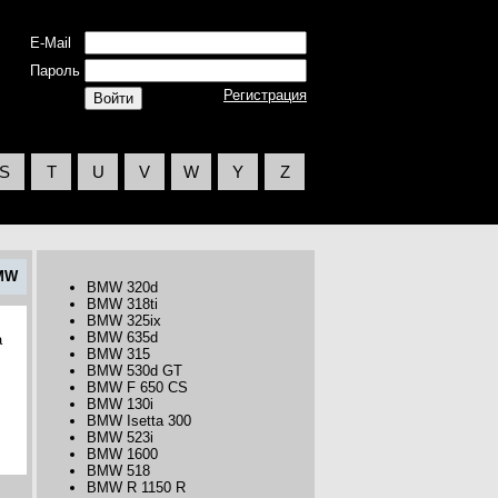
E-Mail
Пароль
Регистрация
S
T
U
V
W
Y
Z
MW
BMW 320d
BMW 318ti
BMW 325ix
BMW 635d
а
BMW 315
BMW 530d GT
BMW F 650 CS
BMW 130i
BMW Isetta 300
BMW 523i
BMW 1600
BMW 518
BMW R 1150 R