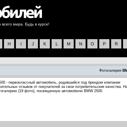
всего мира. Будь в курсе!
H
I
J
K
L
M
N
O
P
R
Фотогалерея
B
00 - первоклассный автомобиль, родившийся под брендом компании
тельных отзывов от покупателей за свои потребительские качества. Н
тогалерею (19 фото), посвященную автомобилю BMW 2500.