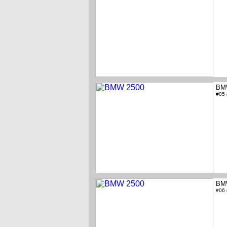
BM
#05
BM
#06