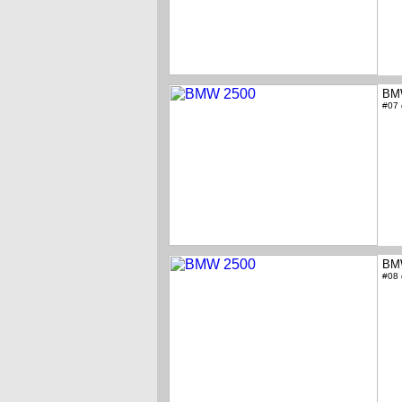
BM
#07
BM
#08