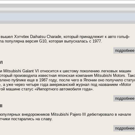
д вышел Хэтчбек Daihatsu Charade, который принадлежит к авто гольф-
ла популярна версия G10, которая выпускалась с 1977.
подробнее 
VI
 Mitsubishi Galant VI относится к шестому поколению легковых машин
оторый производила известная японская компания Mitsubishi Motors. Так
влено публике еще в 1987 году, после чего в Японии оно получило стату
, а уже через четыре года американский журнал под названием «Motor
той машине статус «Импортного автомобиля года».
подробнее 
II
опулярных внедорожников Mitsubishi Pajero III дебютировало в начале
тчики постарались на славу.
подробнее 