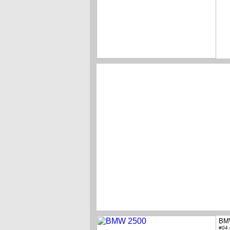
BM
#04