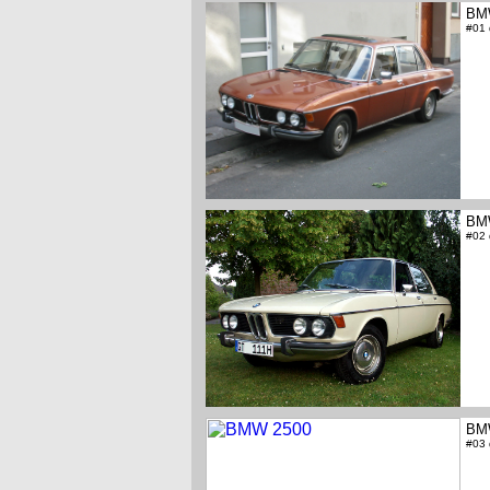
BM
#01
BM
#02
BM
#03