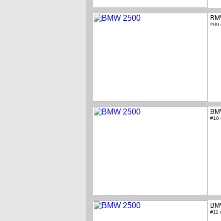
BM
#09
BM
#10
BM
#11