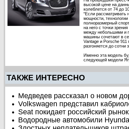
На прошедшей пресс-
высокой цене на данны
колеблется от 74 до 1
“Если рассматривать 
мощности, технологии 
полноразмерный спорт
на него с точки зрени
между небольшими и 
машины сочетают в се
Vantage и Porsche 911
разгоняется до сотни з
Именно эта модель бу
следующей модели Яг
ТАКЖЕ ИНТЕРЕСНО
Медведев рассказал о новом до
Volkswagen представил кабриоле
Seat покидает российский рынок
Водородные автомобили Hyunda
Злостных неплательщиков штра