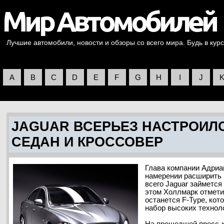
Лучшие автомобили, новости и обзоры со всего мира. Будь в курс
A
B
C
D
E
F
G
H
I
J
JAGUAR ВСЕРЬЕЗ НАСТРОИЛ
СЕДАН И КРОССОВЕР
Глава компании Адриа
намерении расширить 
всего Jaguar займется
этом Холлмарк отмети
останется F-Type, ко
набор высоких технол