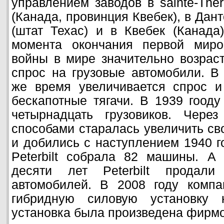
управлением заводов в sainte-The
(Канада, провинция Квебек), в Дан
(штат Техас) и в Квебек (Канада
момента окончания первой миро
войны в мире значительно возрас
спрос на грузовые автомобили. В
же время увеличивается спрос и
бескапотные тягачи. В 1939 гоо
четырнадцать грузовиков. Чере
способами старалась увеличить сво
и добились с наступлением 1940 го
Peterbilt собрала 82 машины. А
десяти лет Peterbilt продал
автомобилей. В 2008 году компа
гибридную силовую установку 
установка была произведена фирмо