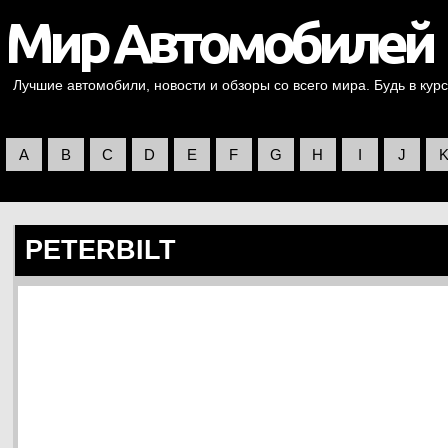
Лучшие автомобили, новости и обзоры со всего мира. Будь в курс
A
B
C
D
E
F
G
H
I
J
PETERBILT