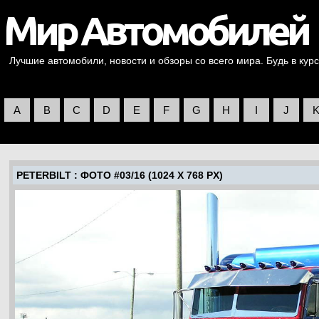
Лучшие автомобили, новости и обзоры со всего мира. Будь в курс
A
B
C
D
E
F
G
H
I
J
PETERBILT
: ФОТО #03/16 (1024 X 768 PX)