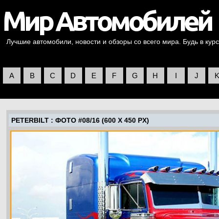
Лучшие автомобили, новости и обзоры со всего мира. Будь в курс
A
B
C
D
E
F
G
H
I
J
PETERBILT
: ФОТО #08/16 (600 X 450 PX)