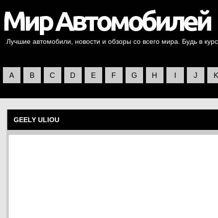
Лучшие автомобили, новости и обзоры со всего мира. Будь в курс
A
B
C
D
E
F
G
H
I
J
GEELY ULIOU