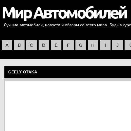
Лучшие автомобили, новости и обзоры со всего мира. Будь в курс
A
B
C
D
E
F
G
H
I
J
GEELY OTAKA