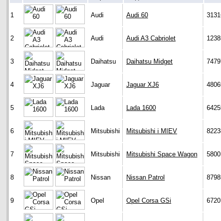
1
Audi
Audi 60
3131
2
Audi
Audi A3 Cabriolet
1238
3
Daihatsu
Daihatsu Midget
7479
4
Jaguar
Jaguar XJ6
4806
5
Lada
Lada 1600
6425
6
Mitsubishi
Mitsubishi i MIEV
8223
7
Mitsubishi
Mitsubishi Space Wagon
5800
8
Nissan
Nissan Patrol
8798
9
Opel
Opel Corsa GSi
6720