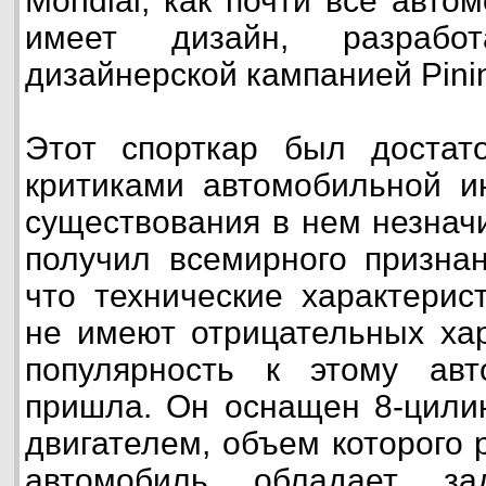
Mondial, как почти все авто
имеет дизайн, разработ
дизайнерской кампанией Pinin
Этот спорткар был достат
критиками автомобильной ин
существования в нем незнач
получил всемирного признан
что технические характери
не имеют отрицательных хар
популярность к этому ав
пришла. Он оснащен 8-цили
двигателем, объем которого 
автомобиль обладает з