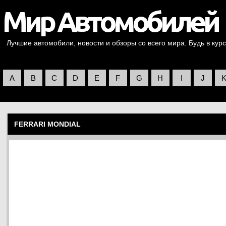
Лучшие автомобили, новости и обзоры со всего мира. Будь в курс
A
B
C
D
E
F
G
H
I
J
FERRARI MONDIAL