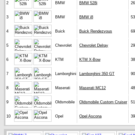
2
BMW
BMW 528i
26
3
BMW
BMW i8
53
4
Buick
Buick Rendezvous
69
5
Chevrolet
Chevrolet Delray
29
6
KTM
KTM X-Bow
38
7
Lamborghini
Lamborghini 350 GT
90
8
Maserati
Maserati MC12
48
9
Oldsmobile
Oldsmobile Custom Cruiser
51
10
Opel
Opel Ascona
39