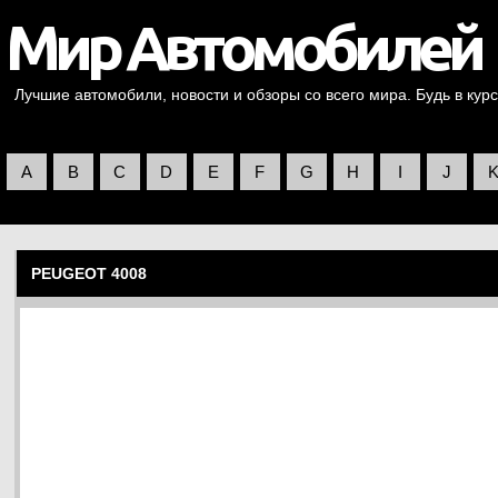
Лучшие автомобили, новости и обзоры со всего мира. Будь в курс
A
B
C
D
E
F
G
H
I
J
PEUGEOT 4008