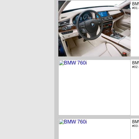
BM
#01
BM
#02
BM
#03