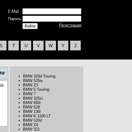
E-Mail
Пароль
Регистрация
S
T
U
V
W
Y
Z
MW
BMW 320d Touring
BMW 525ix
BMW Z3
0i
BMW 5 Touring
BMW 7
BMW 325xi
BMW 850i
BMW 528
BMW 130i
BMW K 1100 LT
BMW 520d
BMW Z4
BMW 321