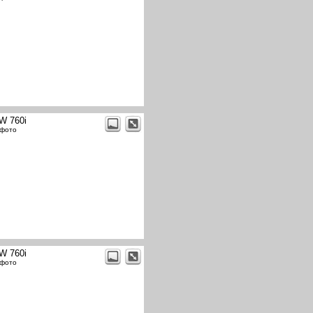
W 760i
 фото
W 760i
 фото