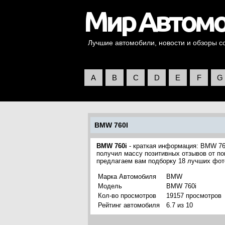
Лучшие автомобили, новости и обзоры со 
A
B
C
D
E
F
G
BMW 760I
BMW 760i
- краткая информация: BMW 76
получил массу позитивных отзывов от по
предлагаем вам подборку 18 лучших фо
Марка Автомобиля
BMW
Модель
BMW 760i
Кол-во просмотров
19157 просмотров
Рейтинг автомобиля
6.7 из 10