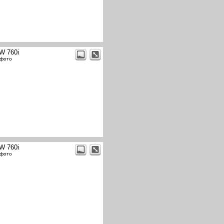
W 760i
 фото
W 760i
 фото