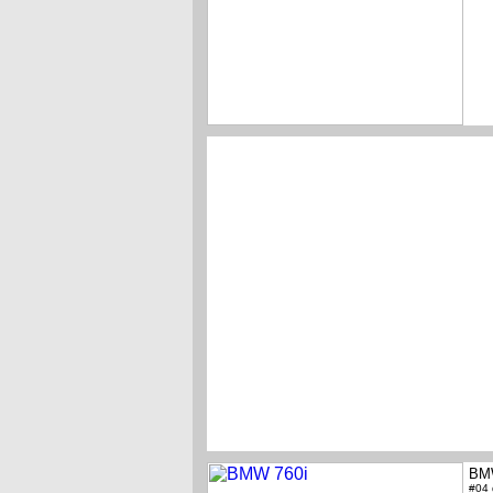
BM
#04