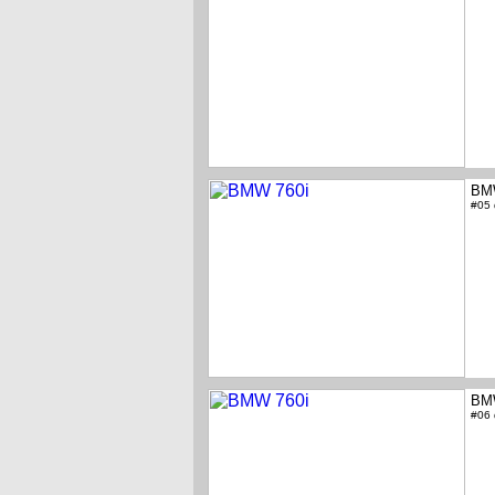
BM
#05
BM
#06