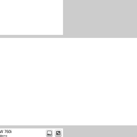
W 760i
 фото