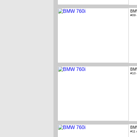
BM
#09
BM
#10
BM
#11