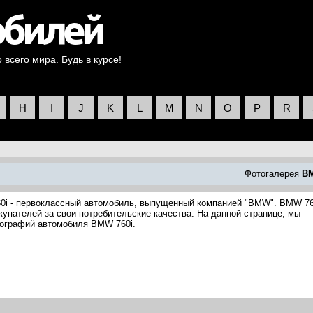
всего мира. Будь в курсе!
H
I
J
K
L
M
N
O
P
R
Фотогалерея
B
0i - первоклассный автомобиль, выпущенный компанией "BMW". BMW 76
купателей за свои потребительские качества. На данной странице, мы
тографий автомобиля BMW 760i.