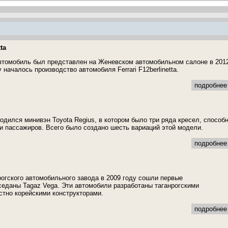
tta
втомобиль был представлен на Женевском автомобильном салоне в 201
у началось производство автомобиля Ferrari F12berlinetta.
подробнее 
водился минивэн Toyota Regius, в котором было три ряда кресел, способ
и пассажиров. Всего было создано шесть вариаций этой модели.
подробнее 
рогского автомобильного завода в 2009 году сошли первые
еданы Tagaz Vega. Эти автомобили разработаны таганрогскими
тно корейскими конструкторами.
подробнее 