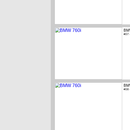
BM
#07
BM
#08