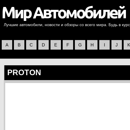
Лучшие автомобили, новости и обзоры со всего мира. Будь в курс
A
B
C
D
E
F
G
H
I
J
PROTON