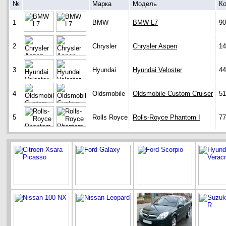
№
Марка
Модель
Ко
1
BMW
BMW L7
90
2
Chrysler
Chrysler Aspen
14
3
Hyundai
Hyundai Veloster
44
4
Oldsmobile
Oldsmobile Custom Cruiser
51
5
Rolls Royce
Rolls-Royce Phantom I
77