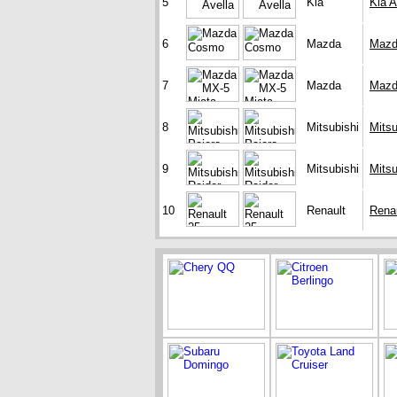
5
Kia
Kia A
6
Mazda
Mazd
7
Mazda
Mazd
8
Mitsubishi
Mitsu
9
Mitsubishi
Mitsu
10
Renault
Renau