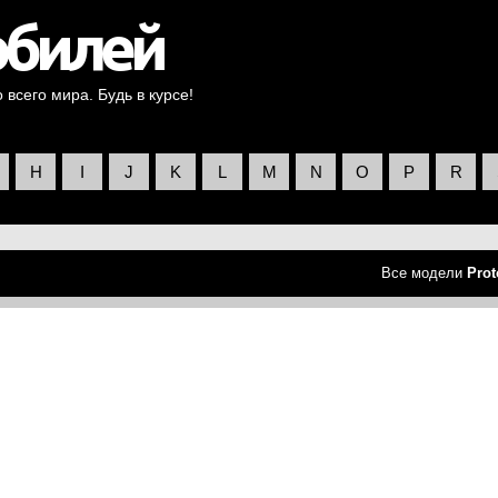
всего мира. Будь в курсе!
H
I
J
K
L
M
N
O
P
R
Все модели
Prot