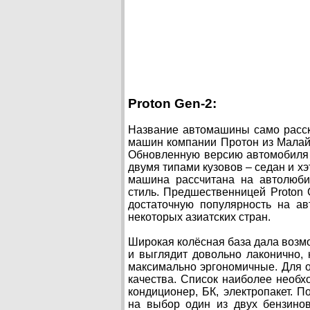
Proton Gen-2:
Название автомашины само расска
машин компании Протон из Малайз
Обновленную версию автомобиля п
двумя типами кузовов – седан и х
машина рассчитана на автолюби
стиль. Предшественницей Proton 
достаточную популярность на а
некоторых азиатских стран.
Широкая колёсная база дала возм
и выглядит довольно лаконично,
максимально эргономичные. Для о
качества. Список наиболее необх
кондиционер, БК, электропакет. П
на выбор один из двух бензинов