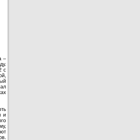
а –
ду.
2 с
ой,
ный
вал
ках
оть
ы и
ого
му,
ают
ов.