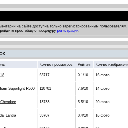
ментарии на сайте доступна только зарегистрированным пользователям.
 пройдите простейшую процедуру
регистрации
.
ОК
ель
Кол-во просмотров
Рейтинг
Кол-во изображен
i8
53717
9.1/10
16 фото
rham Superlight R500
110701
7.6/10
14 фото
 Cherokee
13733
5.5/10
20 фото
dai Lantra
33707
8.4/10
16 фото