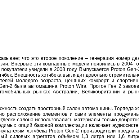
зывает, что это второе поколение – генерация номер дв
ии. Впервые эти компактные модели появились в 2004 го
окупатели увидели в 2008 году. Выпускается Proton Gen-
этчбек. Внешность хэтчбека выглядит довольно стремительн
телей молодого возраста, ценящих комфорт и спортив
Gen-2 была автомашина Proton Wira. Протон Ген 2 завое
втомобильных рынках Австралии, Великобритании и рын
ожность создать просторный салон автомашины. Торпеда х
 но расположение элементов и сами элементы продуман
тделки салона использовались материалы только добротн
одимых опций базовой комплектации включает аудиосисте
окупателям хэтчбека Proton Gen-2 производители предлаг
ый силовых агрегатов объёмом 1,3 литра или 1,6 литр