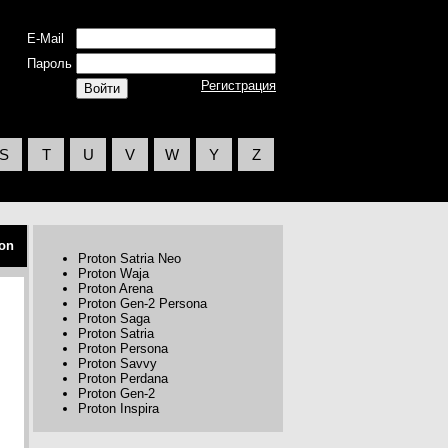
E-Mail
Пароль
Регистрация
S
T
U
V
W
Y
Z
on
Proton Satria Neo
Proton Waja
Proton Arena
Proton Gen-2 Persona
Proton Saga
Proton Satria
Proton Persona
Proton Savvy
Proton Perdana
Proton Gen-2
Proton Inspira