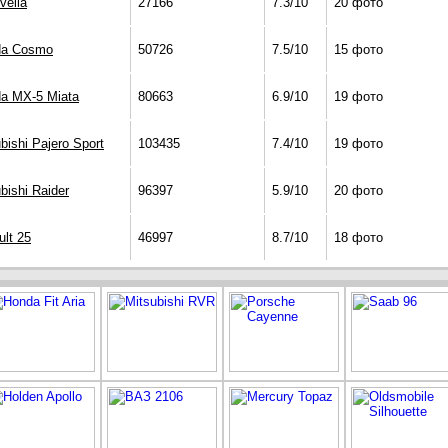
vella
27166
7.3/10
20 фото
a Cosmo
50726
7.5/10
15 фото
a MX-5 Miata
80663
6.9/10
19 фото
bishi Pajero Sport
103435
7.4/10
19 фото
bishi Raider
96397
5.9/10
20 фото
lt 25
46997
8.7/10
18 фото