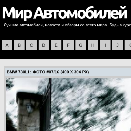
Лучшие автомобили, новости и обзоры со всего мира. Будь в курс
A
B
C
D
E
F
G
H
I
J
BMW 730LI
: ФОТО #07/16 (400 X 304 PX)